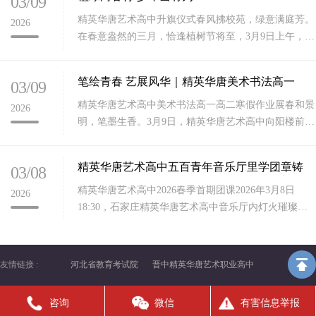
03/09
精英华唐艺术高中升旗仪式春风拂校苑，绿意满庭芳。
2026
在春意盎然的三月，恰逢植树节将至，3月9日上午，石
家庄精英华唐艺术高中全体师生齐聚校园，隆重举行新
学期第一次升旗
笔绘青春 艺展风华｜精英华唐美术书法高一
03/09
精英华唐艺术高中美术书法高一高二寒假作业展春和景
2026
明，笔墨生香。3月9日，精英华唐艺术高中向阳楼前暖
意融融、艺韵盎然，我校美术书法专业高一、高二年级
优秀寒假作业展
精英华唐艺术高中五百青年音乐厅里学团章铸
03/08
精英华唐艺术高中2026春季首期团课2026年3月8日
2026
18:30，石家庄精英华唐艺术高中音乐厅内灯火璀璨、
团旗熠熠，全校全体团员、入团积极分子500多名青年
学子
友情链接 :
河北省教育考试院
晋中精英华唐艺术职业高中
咨询
微信
有害信息举报