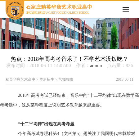
欢迎来到石家庄精英华唐艺术职业高中官网
石家庄精英华唐艺术职业高中
JINGYING HUATANG ART VOCATIONAL HIGH SCHOOL
热点：2018年高考考音乐了！不学艺术没饭吃？
发布时间：2018-06-11 14:07:00 作者：
admin
点击量：
826
精英华唐艺术高中
>
华唐招生
>
艺知攻略
2018-06-11
2018年高考考试已经结束，音乐中的“十二平均律”出现在数学高
考考题中，这从某种程度上说明艺术教育越来越重要。
“十二平均律”出现在高考考题
今年高考试卷理科第4（文科第5）题关注了我国明代朱载堉对