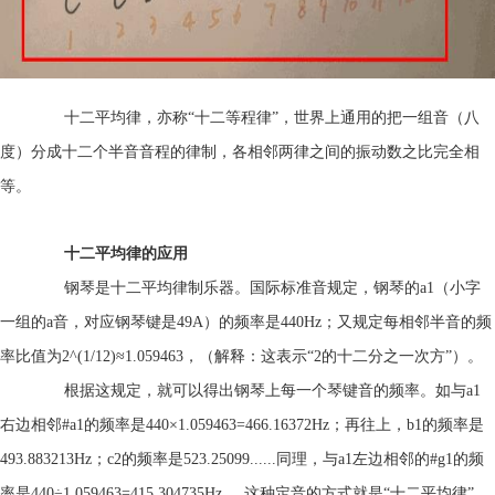
十二平均律，亦称“十二等程律”，世界上通用的把一组音（八
度）分成十二个半音音程的律制，各相邻两律之间的振动数之比完全相
等。
十二平均律的应用
钢琴是十二平均律制乐器。国际标准音规定，钢琴的a1（小字
一组的a音，对应钢琴键是49A）的频率是440Hz；又规定每相邻半音的频
率比值为2^(1/12)≈1.059463，（解释：这表示“2的十二分之一次方”）。
根据这规定，就可以得出钢琴上每一个琴键音的频率。如与a1
右边相邻#a1的频率是440×1.059463=466.16372Hz；再往上，b1的频率是
493.883213Hz；c2的频率是523.25099......同理，与a1左边相邻的#g1的频
率是
440÷1.059463=415.304735Hz.....这种定音的方式就是“十二平均律”。