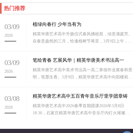
热门推荐
植绿向春行 少年当有为
03/09
精英华唐艺术高中升旗仪式春风拂校苑，绿意满庭芳。
2026
在春意盎然的三月，恰逢植树节将至，3月9日上午，石
家庄精英华唐艺术高中全体师生齐聚校园，隆重举行新
学期第一次升旗
笔绘青春 艺展风华｜精英华唐美术书法高一
03/09
精英华唐艺术高中美术书法高一高二寒假作业展春和景
2026
明，笔墨生香。3月9日，精英华唐艺术高中向阳楼前暖
意融融、艺韵盎然，我校美术书法专业高一、高二年级
优秀寒假作业展
精英华唐艺术高中五百青年音乐厅里学团章铸
03/08
精英华唐艺术高中2026春季首期团课2026年3月8日
2026
18:30，石家庄精英华唐艺术高中音乐厅内灯火璀璨、
团旗熠熠，全校全体团员、入团积极分子500多名青年
学子