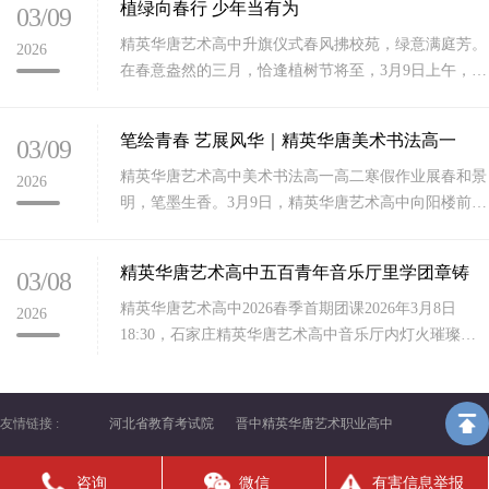
植绿向春行 少年当有为
03/09
精英华唐艺术高中升旗仪式春风拂校苑，绿意满庭芳。
2026
在春意盎然的三月，恰逢植树节将至，3月9日上午，石
家庄精英华唐艺术高中全体师生齐聚校园，隆重举行新
学期第一次升旗
笔绘青春 艺展风华｜精英华唐美术书法高一
03/09
精英华唐艺术高中美术书法高一高二寒假作业展春和景
2026
明，笔墨生香。3月9日，精英华唐艺术高中向阳楼前暖
意融融、艺韵盎然，我校美术书法专业高一、高二年级
优秀寒假作业展
精英华唐艺术高中五百青年音乐厅里学团章铸
03/08
精英华唐艺术高中2026春季首期团课2026年3月8日
2026
18:30，石家庄精英华唐艺术高中音乐厅内灯火璀璨、
团旗熠熠，全校全体团员、入团积极分子500多名青年
学子
友情链接 :
河北省教育考试院
晋中精英华唐艺术职业高中
咨询
微信
有害信息举报