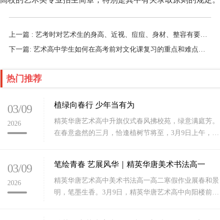
上一篇 : 艺考时对艺术生的身高、近视、痘痘、身材、整容有要求吗？
下一篇: 艺术高中学生如何在高考前对文化课复习的重点和难点进行攻克
热门推荐
植绿向春行 少年当有为
03/09
精英华唐艺术高中升旗仪式春风拂校苑，绿意满庭芳。
2026
在春意盎然的三月，恰逢植树节将至，3月9日上午，石
家庄精英华唐艺术高中全体师生齐聚校园，隆重举行新
学期第一次升旗
笔绘青春 艺展风华｜精英华唐美术书法高一
03/09
精英华唐艺术高中美术书法高一高二寒假作业展春和景
2026
明，笔墨生香。3月9日，精英华唐艺术高中向阳楼前暖
意融融、艺韵盎然，我校美术书法专业高一、高二年级
优秀寒假作业展