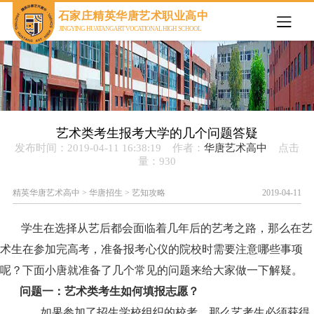
欢迎来到石家庄精英华唐艺术职业高中官网
石家庄精英华唐艺术职业高中
JINGYING HUATANG ART VOCATIONAL HIGH SCHOOL
艺术类考生报考大学的几个问题答疑
发布时间：2019-04-11 16:38:19 作者：
华唐艺术高中
点击
量：
930
精英华唐艺术高中
>
华唐招生
>
艺知攻略
2019-04-11
学生在选择从艺后都会面临着几年后的艺考之路，那么在艺
术生在参加完高考，准备报考心仪的院校时需要注意哪些事项
呢？下面小唐就准备了几个常见的问题来给大家做一下解疑。
问题一：艺术类考生如何填报志愿？
如果参加了招生学校组织的校考，那么艺考生必须获得